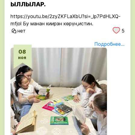
ЫЛЛЫЛАР.
https://youtu.be/2zyZKFLaXbU?si=_lp7PdHLXQ-
mfjol Бу манан киирэн көрүн,истин.
нет
5
Подробнее...
08
ноя