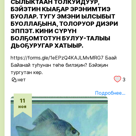
СЫЛЫКТААН ТОЛКУЙДУУР,
БЭЙЭТИН КЫАҔАР ЭРЭНИМТИЭ
БУОЛАР. ТУГУ ЭМЭНИ ЫЛСЫБЫТ
БУОЛЛАҔЫНА, ТОЛОРУОР ДИЭРИ
ЭППЭТ. КИНИ СҮРҮН
БОЛҔОМТОТУН БУЛУУ-ТАЛЫЫ
ДЬОҔУРУГАР ХАТЫЫР.
https://forms.gle/1eEPzQ4KAJLMvMRG7 Баай
Байанай туһунан төһө билэҕин? Бэйэҕин
тургутан көр.
нет
3
Подробнее...
11
ноя