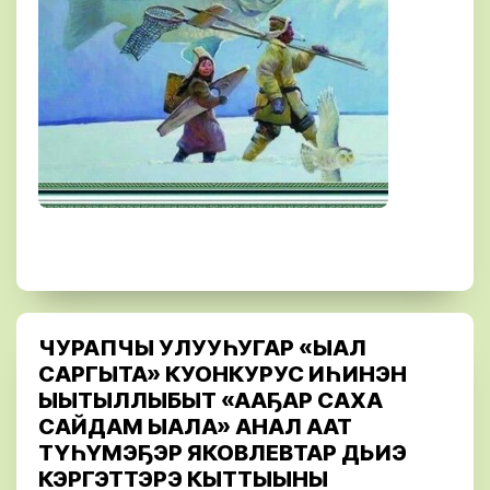
ЧУРАПЧЫ УЛУУҺУГАР «ЫАЛ
САРГЫТА» КУОНКУРУС ИҺИНЭН
ЫЫТЫЛЛЫБЫТ «ААҔАР САХА
САЙДАМ ЫАЛА» АНАЛ ААТ
ТҮҺҮМЭҔЭР ЯКОВЛЕВТАР ДЬИЭ
КЭРГЭТТЭРЭ КЫТТЫЫНЫ