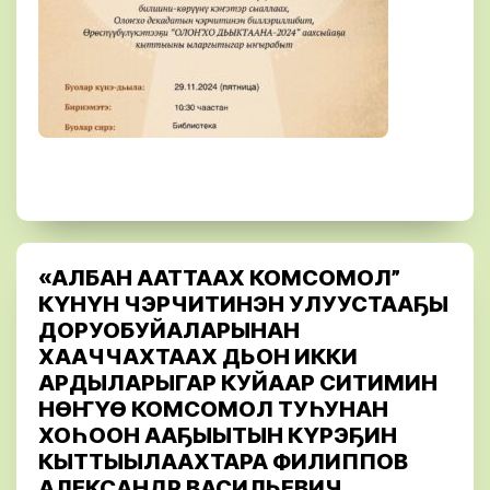
«АЛБАН ААТТААХ КОМСОМОЛ”
КҮНҮН ЧЭРЧИТИНЭН УЛУУСТААҔЫ
ДОРУОБУЙАЛАРЫНАН
ХААЧЧАХТААХ ДЬОН ИККИ
АРДЫЛАРЫГАР КУЙААР СИТИМИН
НӨҤҮӨ КОМСОМОЛ ТУҺУНАН
ХОҺООН ААҔЫЫТЫН КҮРЭҔИН
КЫТТЫЫЛААХТАРА ФИЛИППОВ
АЛЕКСАНДР ВАСИЛЬЕВИЧ