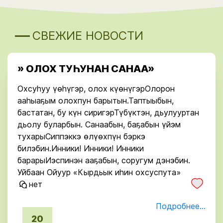
СВЕЖИЕ НОВОСТИ
» ОЛОХ ТУҺУНАН САНАА»
Охсуһуу үөһүгэр, олох күөнүгэрОлорон
ааһыаҕым олохпун барытын.Таптыыбын,
бастатан, бу күн сиригэрТүбүктэн, дьулууртан
дьолу буларбын. Санаабын, баҕабын үйэм
тухарыСиппэккэ өлүөхпүн бэркэ
билэбин.Инники! Инники! Инники
барарыИэспинэн ааҕабын, соругум дэнэбин.
Уйбаан Ойуур «Кырдьык иһин охсуспута»
нет
Подробнее...
20