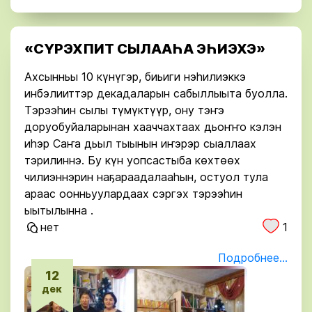
«СҮРЭХПИТ СЫЛААҺА ЭҺИЭХЭ»
Ахсынньы 10 күнүгэр, биьиги нэһилиэккэ
инбэлииттэр декадаларын сабыллыыта буолла.
Тэрээһин сылы түмүктүүр, ону тэҥэ
доруобуйаларынан хааччахтаах дьоҥҥо кэлэн
иһэр Саҥа дьыл тыынын иҥэрэр сыаллаах
тэрилиннэ. Бу күн уопсастыба көхтөөх
чилиэннэрин наҕараадалааһын, остуол тула
араас оонньуулардаах сэргэх тэрээһин
ыытылынна .
нет
1
Подробнее...
12
дек