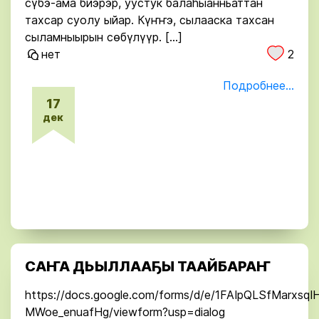
сүбэ-ама биэрэр, уустук балаһыанньаттан
тахсар суолу ыйар. Күҥҥэ, сылааска тахсан
сыламныырын сөбүлүүр. […]
нет
2
Подробнее...
17
дек
САҤА ДЬЫЛЛААҔЫ ТААЙБАРАҤ
https://docs.google.com/forms/d/e/1FAIpQLSfMar
MWoe_enuafHg/viewform?usp=dialog