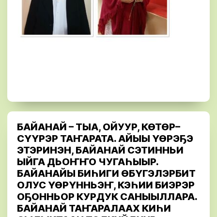
БАЙАНАЙ – ТЫА, ОЙУУР, КӨТӨР–
СҮҮРЭР ТАҤАРАТА. АЙЫЫ ҮӨРЭҔЭ
ЭТЭРИНЭН, БАЙАНАЙ СЭТИННЬИ
ЫЙГА ДЬОҤҤО ЧУГАҺЫЫР.
БАЙАНАЙЫ БИҺИГИ ӨБҮГЭЛЭРБИТ
ОЛУС ҮӨРҮННЬЭҤ, КЭҺИИ БИЭРЭР
ОҔОННЬОР КУРДУК САНЫЫЛЛАРА.
БАЙАНАЙ ТАҤАРАЛААХ КИҺИ