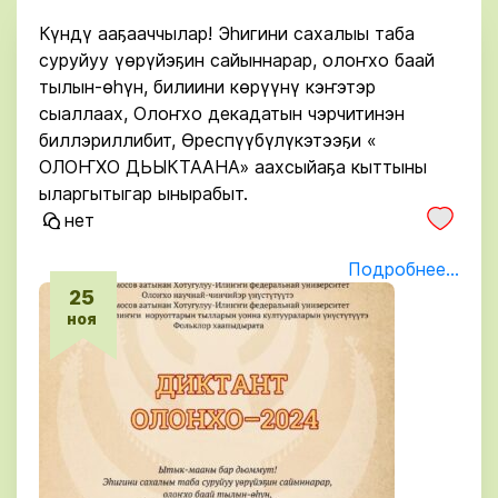
Күндү ааҕааччылар! Эһигини сахалыы таба
суруйуу үөрүйэҕин сайыннарар, олоҥхо баай
тылын-өһүн, билиини көрүүнү кэҥэтэр
сыаллаах, Олоҥхо декадатын чэрчитинэн
биллэриллибит, Өреспүүбүлүкэтээҕи «
ОЛОҤХО ДЬЫКТААНА» аахсыйаҕа кыттыны
ыларгытыгар ынырабыт.
нет
Подробнее...
25
ноя